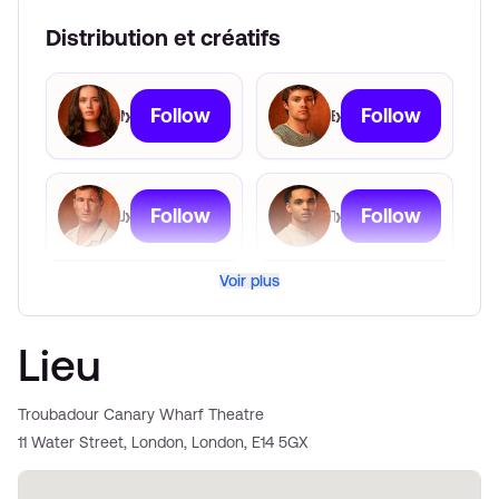
Distribution et créatifs
Follow
Follow
›
›
Mia Carragher
Euan Garrett
Follow
Follow
›
›
Joshua Lacey
Tristan Waterson
Voir plus
Lieu
Troubadour Canary Wharf Theatre
11 Water Street, London, London, E14 5GX