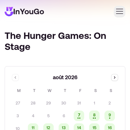
The Hunger Games: On
Connexion
Stage
Créer un compte
août 2026
M
T
W
T
F
S
S
27
28
29
30
31
1
2
7
8
9
3
4
5
6
11
12
13
14
15
16
10