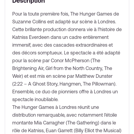
Description
Enter the lottery to have the chance to win tickets to the
Pour la toute première fois, The Hunger Games de
Hunger Games for an exclusive price of £30
Suzanne Collins est adapté sur scène à Londres.
Enter now
Cette brillante production donnera vie à l'histoire de
Katniss Everdeen dans un cadre entièrement
immersif, avec des cascades extraordinaires et
des décors somptueux. Le spectacle a été adapté
pour la scène par Conor McPherson (The
Brightening Air, Girl from the North Country, The
Weir) et est mis en scène par Matthew Dunster
(2:22 – A Ghost Story, Hangmen, The Pillowman).
Ensemble, ce duo de pionniers offre à Londres un
spectacle inoubliable.
The Hunger Games à Londres réunit une
distribution remarquable, avec notamment l'étoile
montante Mia Carragher (The Gathering) dans le
rôle de Katniss, Euan Garrett (Billy Elliot the Musical)